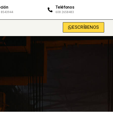
ción
Teléfonos
0 8543944
608 2658483
ESCRÍBENOS