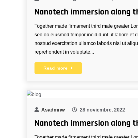
Nanotech immersion along t
Together made firmament third male greater Lore
sed do eiusmod tempor incididunt ut labore et
nostrud exercitation ullamco laboris nisi ut ali
reprehenderit in voluptate...
Read more
Asadmnw
28 noviembre, 2022
Nanotech immersion along t
Together made firmament third male greater Lore