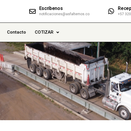
Escríbenos
Recep
notificaciones@asfaltemos.co
+57 32
Contacto
COTIZAR