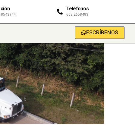
ción
Teléfonos
0 8543944
608 2658483
ESCRÍBENOS